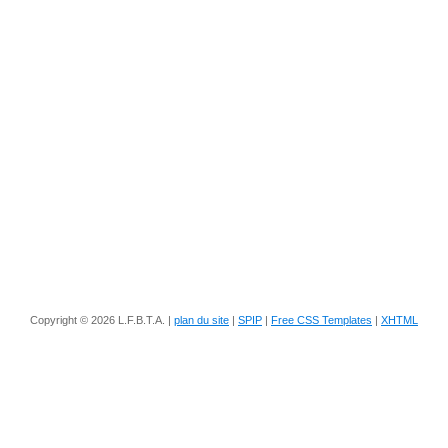
Copyright © 2026 L.F.B.T.A. |
plan du site
|
SPIP
|
Free CSS Templates
|
XHTML