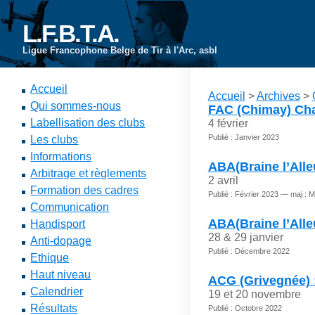
L.F.B.T.A.
Ligue Francophone Belge de Tir à l'Arc, asbl
Accueil
Accueil
>
Archives
>
Qui sommes-nous
FAC (Chimay) Ch
Labellisation des clubs
4 février
Publié : Janvier 2023
Les clubs
Informations
ABA(Braine l’Alle
Arbitrage et règlements
2 avril
Formation des cadres
Publié : Février 2023 — maj : 
Communication
ABA(Braine l’Alleu
Handisport
28 & 29 janvier
Anti-dopage
Publié : Décembre 2022
Ethique
Haut niveau
ACG (Grivegnée) :
Calendrier
19 et 20 novembre
Résultats
Publié : Octobre 2022