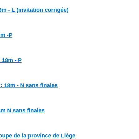
m - L (invitation corrigée)
8m -P
 18m - P
: 18m - N sans finales
8m N sans finales
upe de la province de Liège