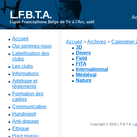
L.F.B.T.A.
Ac
Ligue Francophone Belge de Tir à l'Arc, asbl
Accueil
Accueil
>
Archives
>
Calendrier
Qui sommes-nous
3D
Divers
Labellisation des
Field
clubs
FITA
Les clubs
Internationnal
Informations
Médiéval
Nature
Arbitrage et
règlements
Formation des
cadres
Communication
Handisport
Anti-dopage
Copyright © 2026 L.F.B.T.A. |
p
Ethique
Haut niveau