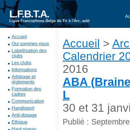
L.F.B.T.A.
Ac
Ligue Francophone Belge de Tir à l'Arc, asbl
Accueil
Accueil
>
Arc
Qui sommes-nous
Labellisation des
Calendrier 2
clubs
Les clubs
2016
Informations
Arbitrage et
ABA (Braine
règlements
Formation des
L
cadres
Communication
30 et 31 janv
Handisport
Anti-dopage
Publié : Septembr
Ethique
Haut niveau