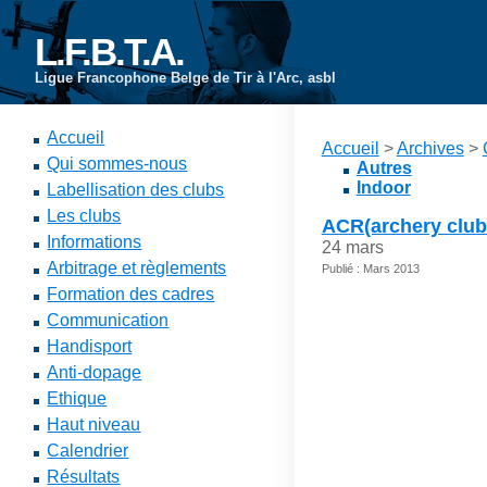
L.F.B.T.A.
Ligue Francophone Belge de Tir à l'Arc, asbl
Accueil
Accueil
>
Archives
>
Qui sommes-nous
Autres
Indoor
Labellisation des clubs
Les clubs
ACR(archery club 
Informations
24 mars
Arbitrage et règlements
Publié : Mars 2013
Formation des cadres
Communication
Handisport
Anti-dopage
Ethique
Haut niveau
Calendrier
Résultats