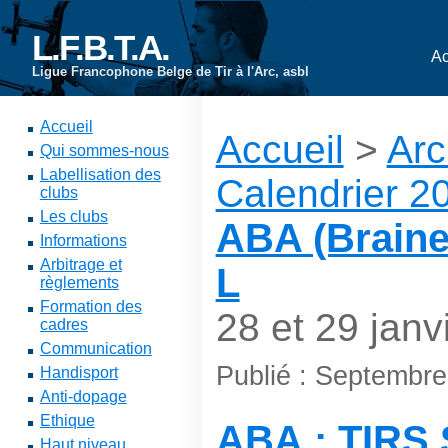
L.F.B.T.A.
Ac
Ligue Francophone Belge de Tir à l'Arc, asbl
Accueil
Accueil
>
Arc
Qui sommes-nous
Labellisation des
Calendrier 2
clubs
Les clubs
ABA (Braine-
Informations
Arbitrage et
L
règlements
Formation des
28 et 29 janv
cadres
Communication
Publié : Septembr
Handisport
Anti-dopage
Ethique
ABA : TIRS
Haut niveau