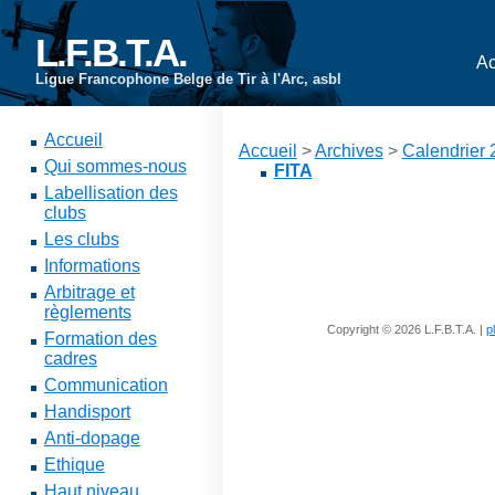
L.F.B.T.A.
Ac
Ligue Francophone Belge de Tir à l'Arc, asbl
Accueil
Accueil
>
Archives
>
Calendrier
Qui sommes-nous
FITA
Labellisation des
clubs
Les clubs
Informations
Arbitrage et
règlements
Copyright © 2026 L.F.B.T.A. |
p
Formation des
cadres
Communication
Handisport
Anti-dopage
Ethique
Haut niveau