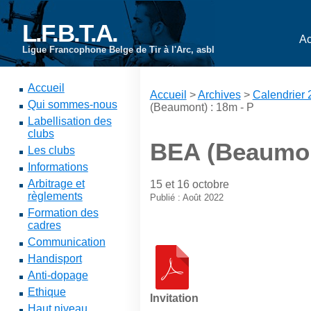
L.F.B.T.A.
Ac
Ligue Francophone Belge de Tir à l'Arc, asbl
Accueil
Accueil
>
Archives
>
Calendrier
Qui sommes-nous
(Beaumont) : 18m - P
Labellisation des
clubs
BEA (Beaumon
Les clubs
Informations
Arbitrage et
15 et 16 octobre
règlements
Publié : Août 2022
Formation des
cadres
Communication
Handisport
Anti-dopage
Ethique
Invitation
Haut niveau