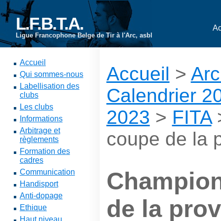
L.F.B.T.A.
Ac
Ligue Francophone Belge de Tir à l'Arc, asbl
Accueil
Accueil
>
Arc
Qui sommes-nous
Labellisation des
Calendrier 2
clubs
Les clubs
2023
>
FITA
Informations
Arbitrage et
coupe de la 
règlements
Formation des
cadres
Communication
Champion
Handisport
Anti-dopage
de la pro
Ethique
Haut niveau