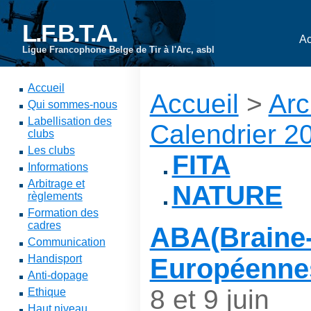
L.F.B.T.A.
Ac
Ligue Francophone Belge de Tir à l'Arc, asbl
Accueil
Accueil
>
Arc
Qui sommes-nous
Labellisation des
Calendrier 2
clubs
Les clubs
FITA
Informations
Arbitrage et
NATURE
règlements
Formation des
cadres
ABA(Braine-
Communication
Handisport
Européennes 
Anti-dopage
8 et 9 juin
Ethique
Haut niveau