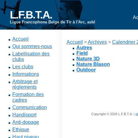
L.F.B.T.A.
Ac
Ligue Francophone Belge de Tir à l'Arc, asbl
Accueil
Accueil
>
Archives
>
Calendrier
Qui sommes-nous
Autres
Field
Labellisation des
Nature 3D
clubs
Nature Blason
Les clubs
Outdoor
Informations
Arbitrage et
règlements
Formation des
cadres
Communication
Handisport
Copyright © 2026 L.F.B.T.A. |
p
Anti-dopage
Ethique
Haut niveau