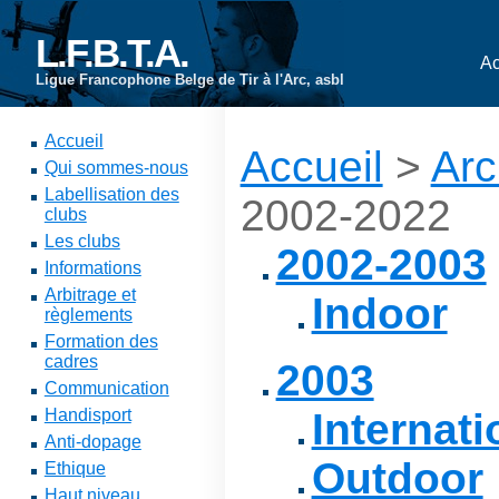
L.F.B.T.A.
Ac
Ligue Francophone Belge de Tir à l'Arc, asbl
Accueil
Accueil
>
Arc
Qui sommes-nous
Labellisation des
2002-2022
clubs
Les clubs
2002-2003
Informations
Arbitrage et
Indoor
règlements
Formation des
cadres
2003
Communication
Handisport
Internati
Anti-dopage
Outdoor
Ethique
Haut niveau