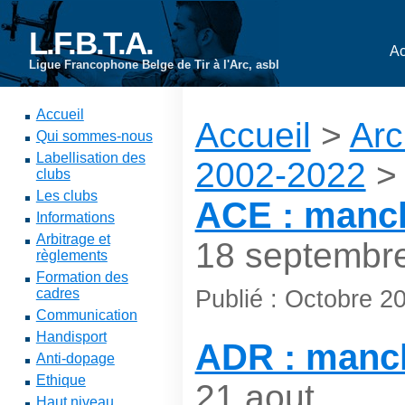
L.F.B.T.A.
Ac
Ligue Francophone Belge de Tir à l'Arc, asbl
Accueil
Accueil
>
Arc
Qui sommes-nous
Labellisation des
2002-2022
clubs
Les clubs
ACE : manc
Informations
Arbitrage et
18 septembr
règlements
Formation des
Publié : Octobre 2
cadres
Communication
Handisport
ADR : manc
Anti-dopage
Ethique
21 aout
Haut niveau