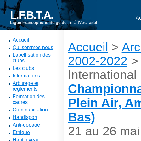
L.F.B.T.A.
Ac
Ligue Francophone Belge de Tir à l'Arc, asbl
Accueil
Accueil
>
Arc
Qui sommes-nous
Labellisation des
2002-2022
clubs
Les clubs
International
Informations
Arbitrage et
Championna
règlements
Formation des
Plein Air, 
cadres
Communication
Bas)
Handisport
Anti-dopage
21 au 26 mai
Ethique
Haut niveau