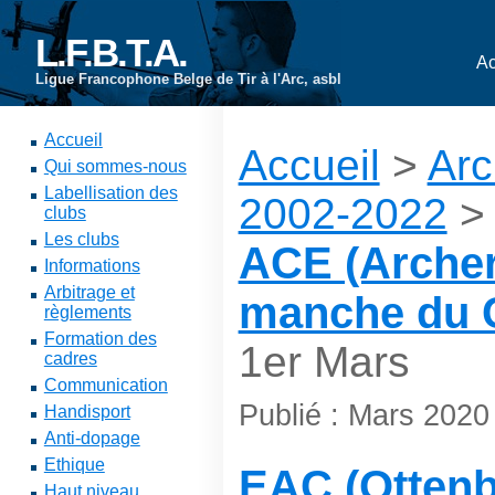
L.F.B.T.A.
Ac
Ligue Francophone Belge de Tir à l'Arc, asbl
Accueil
Accueil
>
Arc
Qui sommes-nous
Labellisation des
2002-2022
clubs
Les clubs
ACE (Archery
Informations
Arbitrage et
manche du 
règlements
Formation des
1er Mars
cadres
Communication
Publié : Mars 2020
Handisport
Anti-dopage
Ethique
EAC (Ottenb
Haut niveau