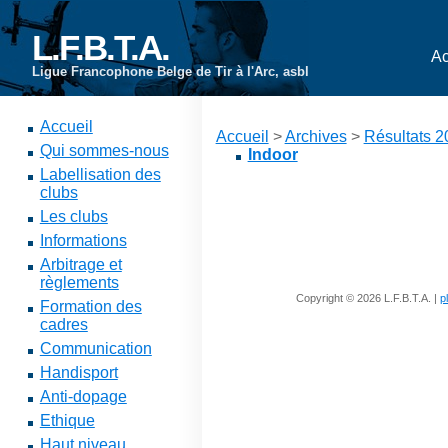
L.F.B.T.A.
Ac
Ligue Francophone Belge de Tir à l'Arc, asbl
Accueil
Accueil
>
Archives
>
Résultats 
Qui sommes-nous
Indoor
Labellisation des
clubs
Les clubs
Informations
Arbitrage et
règlements
Copyright © 2026 L.F.B.T.A. |
p
Formation des
cadres
Communication
Handisport
Anti-dopage
Ethique
Haut niveau