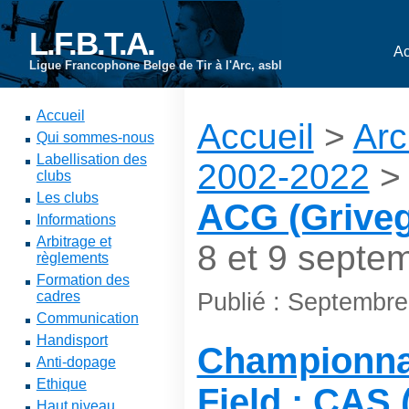
L.F.B.T.A.
Ac
Ligue Francophone Belge de Tir à l'Arc, asbl
Accueil
Accueil
>
Arc
Qui sommes-nous
Labellisation des
2002-2022
clubs
Les clubs
ACG (Griveg
Informations
Arbitrage et
8 et 9 septe
règlements
Formation des
Publié : Septembr
cadres
Communication
Handisport
Championna
Anti-dopage
Ethique
Field : CAS 
Haut niveau