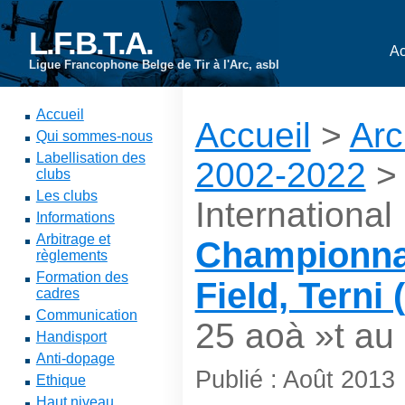
L.F.B.T.A.
Ac
Ligue Francophone Belge de Tir à l'Arc, asbl
Accueil
Accueil
>
Arc
Qui sommes-nous
Labellisation des
2002-2022
clubs
Les clubs
International
Informations
Arbitrage et
Championna
règlements
Formation des
Field, Terni (
cadres
Communication
25 aoà »t au
Handisport
Anti-dopage
Publié : Août 2013
Ethique
Haut niveau