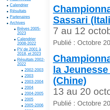
Calendrier
Championna
Résultats
Sassari (Ital
Partenaires
Archives
7 au 12 octo
Brèves 2005-
2023
Calendrier
Publié : Octobre 2
2008-2022
PV de 2001 à
2018, et 2023
Championna
Résultats 2002-
2022
la Jeunesse 
2002-2003
2003
(Chine)
2003-2004
2004
13 au 20 oct
2004-2005
2005
Publié : Octobre 2
2005-2006