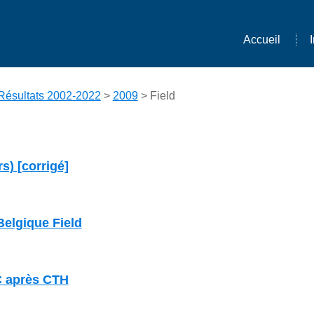
Accueil
Résultats 2002-2022
>
2009
> Field
rs) [corrigé]
elgique Field
 après CTH