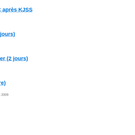
 après KJSS
jours)
er (2 jours)
re)
n 2009