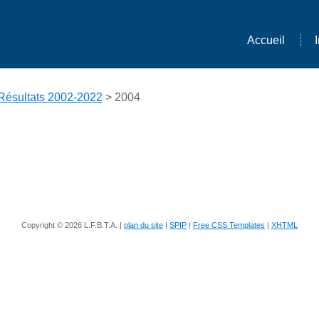
Accueil
Résultats 2002-2022
> 2004
Copyright © 2026 L.F.B.T.A. |
plan du site
|
SPIP
|
Free CSS Templates
|
XHTML