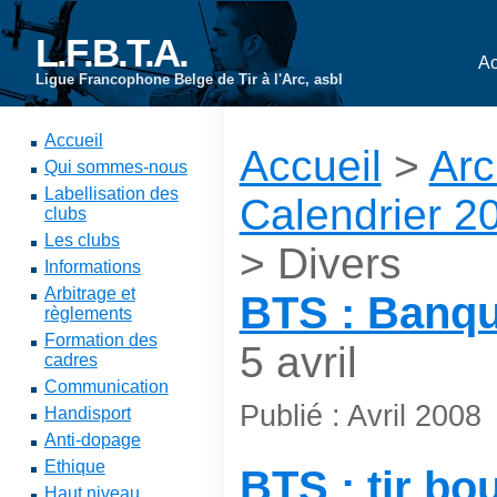
L.F.B.T.A.
Ac
Ligue Francophone Belge de Tir à l'Arc, asbl
Accueil
Accueil
>
Arc
Qui sommes-nous
Labellisation des
Calendrier 2
clubs
Les clubs
> Divers
Informations
Arbitrage et
BTS : Banqu
règlements
Formation des
5 avril
cadres
Communication
Publié : Avril 2008
Handisport
Anti-dopage
Ethique
BTS : tir bo
Haut niveau