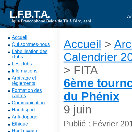
L.F.B.T.A.
Ac
Ligue Francophone Belge de Tir à l'Arc, asbl
Accueil
Accueil
>
Arc
Qui sommes-nous
Labellisation des
Calendrier 2
clubs
Les clubs
> FITA
Informations
Arbitrage et
6ème tournoi
règlements
Formation des
du Phénix
cadres
Communication
9 juin
Handisport
Anti-dopage
Publié : Février 20
Ethique
Haut niveau