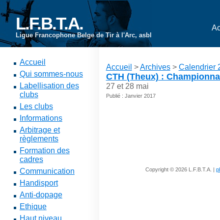
L.F.B.T.A.
Ac
Ligue Francophone Belge de Tir à l'Arc, asbl
Accueil
Accueil
>
Archives
>
Calendrier
Qui sommes-nous
CTH (Theux) : Championnat
Labellisation des
27 et 28 mai
clubs
Publié : Janvier 2017
Les clubs
Informations
Arbitrage et
règlements
Formation des
cadres
Copyright © 2026 L.F.B.T.A. |
p
Communication
Handisport
Anti-dopage
Ethique
Haut niveau