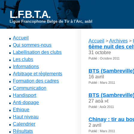
L.F.B.T.A.
Ligue Francophone Belge de Tir à l'Arc, asbl
Accueil
Accueil
>
Archives
>
Qui sommes-nous
6ème nuit des ce
Labellisation des clubs
31 octobre
Publié : Octobre 2011
Les clubs
Informations
BTS (Sambreville
Arbitrage et règlements
16 avril
Formation des cadres
Publié : Mars 2011
Communication
BTS (Sambreville) 
Handisport
27 aoà »t
Anti-dopage
Publié : Août 2011
Ethique
Haut niveau
Chinay : tir au bo
Calendrier
2 avril
Résultats
Publié : Mars 2011