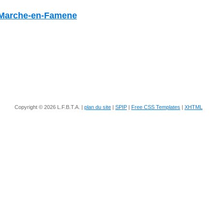
 Marche-en-Famene
Copyright © 2026 L.F.B.T.A. |
plan du site
|
SPIP
|
Free CSS Templates
|
XHTML