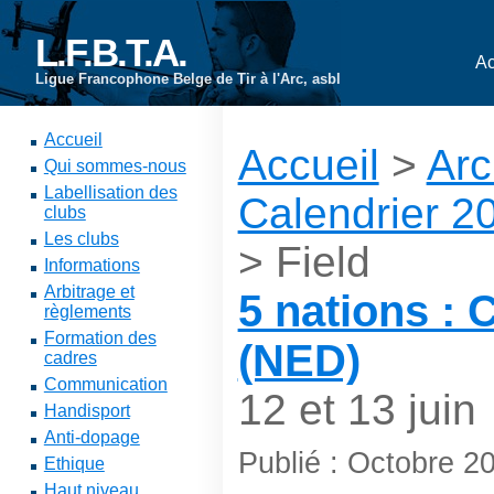
L.F.B.T.A.
Ac
Ligue Francophone Belge de Tir à l'Arc, asbl
Accueil
Accueil
>
Arc
Qui sommes-nous
Labellisation des
Calendrier 2
clubs
Les clubs
> Field
Informations
Arbitrage et
5 nations : 
règlements
Formation des
(NED)
cadres
Communication
12 et 13 juin
Handisport
Anti-dopage
Publié : Octobre 2
Ethique
Haut niveau