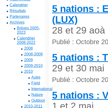
Calendrier
5 nations : 
Résultats
(LUX)
Partenaires
Archives
28 et 29 aoà 
Brèves 2005-
2023
Calendrier
Publié : Octobre 2
2008-2022
2008
2008-2009
5 nations : 
2009
29 et 30 mai
2009-2010
2010
Autre
Publié : Octobre 2
Field
International
5 nations : 
Nature
Outdoor
1 et 2 mai
2010-2011