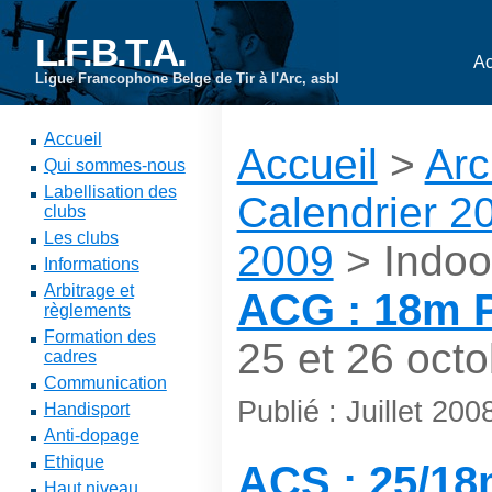
L.F.B.T.A.
Ac
Ligue Francophone Belge de Tir à l'Arc, asbl
Accueil
Accueil
>
Arc
Qui sommes-nous
Labellisation des
Calendrier 2
clubs
Les clubs
2009
> Indoo
Informations
Arbitrage et
ACG : 18m P
règlements
Formation des
25 et 26 octo
cadres
Communication
Publié : Juillet 200
Handisport
Anti-dopage
Ethique
ACS : 25/18
Haut niveau