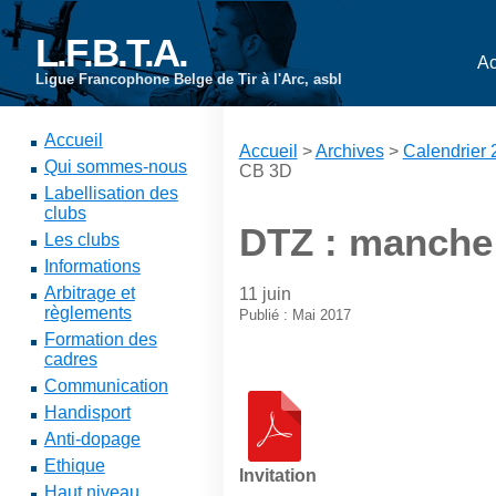
L.F.B.T.A.
Ac
Ligue Francophone Belge de Tir à l'Arc, asbl
Accueil
Accueil
>
Archives
>
Calendrier
Qui sommes-nous
CB 3D
Labellisation des
clubs
DTZ : manche
Les clubs
Informations
Arbitrage et
11 juin
règlements
Publié : Mai 2017
Formation des
cadres
Communication
Handisport
Anti-dopage
Ethique
Invitation
Haut niveau