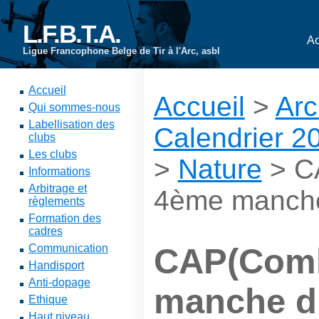
L.F.B.T.A.
Ac
Ligue Francophone Belge de Tir à l'Arc, asbl
Accueil
Accueil
>
Arc
Qui sommes-nous
Labellisation des
Calendrier 2
clubs
Les clubs
>
Nature
> CA
Informations
Arbitrage et
4ème manche
règlements
Formation des
cadres
Communication
CAP(Comb
Handisport
Anti-dopage
manche d
Ethique
Haut niveau