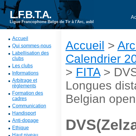
L.F.B.T.A.
Ac
Ligue Francophone Belge de Tir à l'Arc, asbl
Accueil
Accueil
>
Arc
Qui sommes-nous
Labellisation des
Calendrier 2
clubs
Les clubs
>
FITA
> DVS(
Informations
Arbitrage et
Longues dist
règlements
Formation des
Belgian open
cadres
Communication
Handisport
DVS(Zelza
Anti-dopage
Ethique
Haut niveau