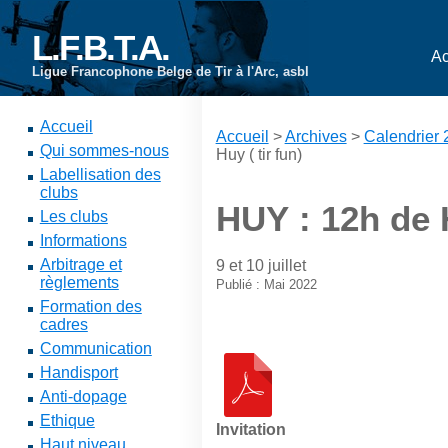
L.F.B.T.A.
Ac
Ligue Francophone Belge de Tir à l'Arc, asbl
Accueil
Accueil
>
Archives
>
Calendrier
Qui sommes-nous
Huy ( tir fun)
Labellisation des
clubs
HUY : 12h de H
Les clubs
Informations
Arbitrage et
9 et 10 juillet
règlements
Publié : Mai 2022
Formation des
cadres
Communication
Handisport
Anti-dopage
Ethique
Invitation
Haut niveau