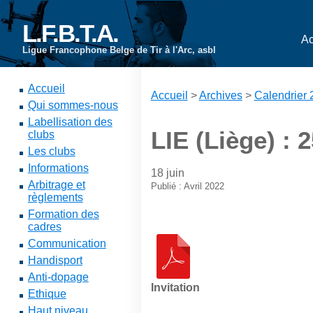
L.F.B.T.A.
Ac
Ligue Francophone Belge de Tir à l'Arc, asbl
Accueil
Accueil
>
Archives
>
Calendrier
Qui sommes-nous
Labellisation des
LIE (Liège) : 
clubs
Les clubs
Informations
18 juin
Arbitrage et
Publié : Avril 2022
règlements
Formation des
cadres
Communication
Handisport
Anti-dopage
Invitation
Ethique
Haut niveau