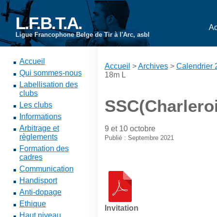
L.F.B.T.A.
Ac
Ligue Francophone Belge de Tir à l'Arc, asbl
Accueil
Accueil
>
Archives
>
Calendrier
Qui sommes-nous
18m L
Labellisation des
clubs
SSC(Charleroi
Les clubs
Informations
Arbitrage et
9 et 10 octobre
règlements
Publié : Septembre 2021
Formation des
cadres
Communication
Handisport
Anti-dopage
Ethique
Invitation
Haut niveau