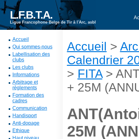
L.F.B.T.A.
Ac
Ligue Francophone Belge de Tir à l'Arc, asbl
Accueil
Accueil
>
Arc
Qui sommes-nous
Labellisation des
Calendrier 2
clubs
Les clubs
>
FITA
> ANT(
Informations
Arbitrage et
+ 25M (ANN
règlements
Formation des
cadres
Communication
ANT(Antoi
Handisport
Anti-dopage
25M (AN
Ethique
Haut niveau