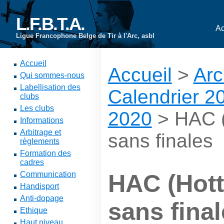
L.F.B.T.A.
Ac
Ligue Francophone Belge de Tir à l'Arc, asbl
Accueil
Accueil
>
Arc
Qui sommes-nous
Labellisation des
Calendrier 2
clubs
Les clubs
2020
> HAC (
Informations
Arbitrage et
sans finales
règlements
Formation des
cadres
Communication
HAC (Hott
Handisport
Anti-dopage
sans fina
Ethique
Haut niveau