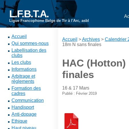
L.F.B.T.A.
Ac
Ligue Francophone Belge de Tir à l'Arc, asbl
Accueil
Accueil
>
Archives
>
Calendrier
Qui sommes-nous
18m N sans finales
Labellisation des
clubs
HAC (Hotton) 
Les clubs
Informations
finales
Arbitrage et
règlements
16 & 17 Mars
Formation des
cadres
Publié : Février 2019
Communication
Handisport
Anti-dopage
Ethique
Haut niveau