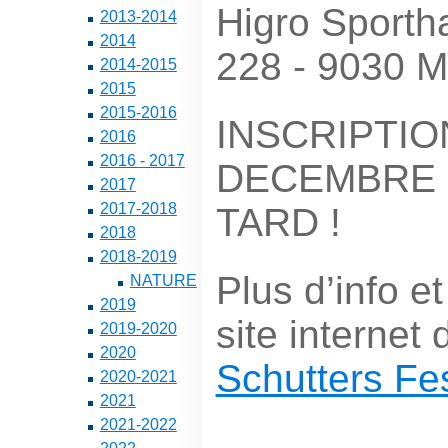
Higro Sportha
2013-2014
2014
228 - 9030 M
2014-2015
2015
2015-2016
INSCRIPTIO
2016
2016 - 2017
DECEMBRE 
2017
2017-2018
TARD !
2018
2018-2019
Plus d’info et
NATURE
2019
site internet
2019-2020
2020
Schutters Fes
2020-2021
2021
2021-2022