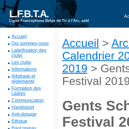
L.F.B.T.A.
Ac
Ligue Francophone Belge de Tir à l'Arc, asbl
Accueil
Accueil
>
Arc
Qui sommes-nous
Labellisation des
Calendrier 2
clubs
Les clubs
2019
> Gents
Informations
Arbitrage et
Festival 201
règlements
Formation des
cadres
Communication
Gents Sch
Handisport
Anti-dopage
Festival 
Ethique
Haut niveau