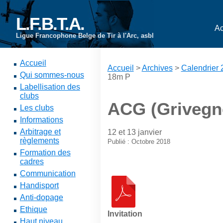
L.F.B.T.A.
Ac
Ligue Francophone Belge de Tir à l'Arc, asbl
Accueil
Accueil
>
Archives
>
Calendrier
Qui sommes-nous
18m P
Labellisation des
clubs
ACG (Grivegn
Les clubs
Informations
Arbitrage et
12 et 13 janvier
règlements
Publié : Octobre 2018
Formation des
cadres
Communication
Handisport
Anti-dopage
Ethique
Invitation
Haut niveau