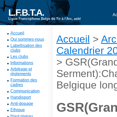
L.F.B.T.A.
Ac
Ligue Francophone Belge de Tir à l'Arc, asbl
Accueil
Accueil
>
Arc
Qui sommes-nous
Labellisation des
Calendrier 2
clubs
Les clubs
> GSR(Gran
Informations
Arbitrage et
Serment):Ch
règlements
Formation des
Belgique lon
cadres
Communication
Handisport
GSR(Gra
Anti-dopage
Ethique
Haut niveau