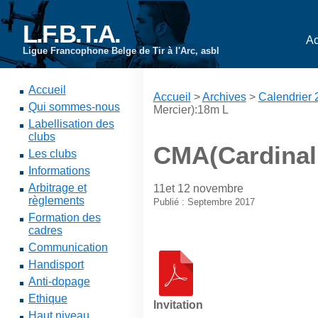
L.F.B.T.A.
Ac
Ligue Francophone Belge de Tir à l'Arc, asbl
Accueil
Accueil
>
Archives
>
Calendrier
Qui sommes-nous
Mercier):18m L
Labellisation des
clubs
CMA(Cardinal
Les clubs
Informations
Arbitrage et
11et 12 novembre
règlements
Publié : Septembre 2017
Formation des
cadres
Communication
Handisport
Anti-dopage
Ethique
Invitation
Haut niveau