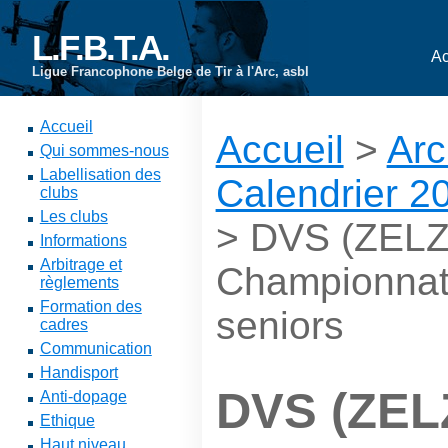
L.F.B.T.A.
Ac
Ligue Francophone Belge de Tir à l'Arc, asbl
Accueil
Accueil
>
Arc
Qui sommes-nous
Labellisation des
Calendrier 2
clubs
Les clubs
> DVS (ZELZ
Informations
Arbitrage et
Championnat
règlements
Formation des
seniors
cadres
Communication
Handisport
DVS (ZEL
Anti-dopage
Ethique
Haut niveau