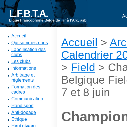
L.F.B.T.A.
Ac
Ligue Francophone Belge de Tir à l'Arc, asbl
Accueil
Accueil
>
Arc
Qui sommes-nous
Labellisation des
Calendrier 2
clubs
Les clubs
>
Field
> Cha
Informations
Arbitrage et
Belgique Fie
règlements
Formation des
7 et 8 juin
cadres
Communication
Handisport
Champion
Anti-dopage
Ethique
Haut niveau