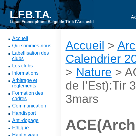
L.F.B.T.A.
Ac
Ligue Francophone Belge de Tir à l'Arc, asbl
Accueil
Accueil
>
Arc
Qui sommes-nous
Labellisation des
Calendrier 2
clubs
Les clubs
>
Nature
> AC
Informations
Arbitrage et
de l’Est):Tir 
règlements
Formation des
3mars
cadres
Communication
Handisport
ACE(Arche
Anti-dopage
Ethique
Haut niveau