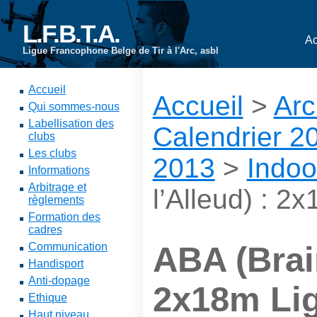
L.F.B.T.A.
Ac
Ligue Francophone Belge de Tir à l'Arc, asbl
Accueil
Accueil
>
Arc
Qui sommes-nous
Labellisation des
Calendrier 2
clubs
Les clubs
2013
>
Indoo
Informations
Arbitrage et
l’Alleud) : 2
règlements
Formation des
cadres
Communication
ABA (Brain
Handisport
Anti-dopage
2x18m Li
Ethique
Haut niveau