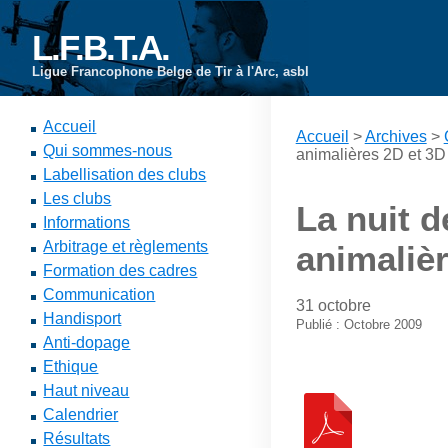
L.F.B.T.A.
Ligue Francophone Belge de Tir à l'Arc, asbl
Accueil
Accueil
>
Archives
>
Qui sommes-nous
animalières 2D et 3
Labellisation des clubs
Les clubs
La nuit d
Informations
Arbitrage et règlements
animaliè
Formation des cadres
Communication
31 octobre
Handisport
Publié : Octobre 2009
Anti-dopage
Ethique
Haut niveau
Calendrier
Résultats