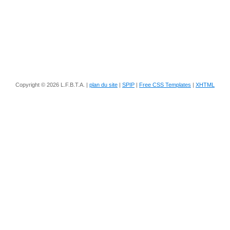
Copyright © 2026 L.F.B.T.A. |
plan du site
|
SPIP
|
Free CSS Templates
|
XHTML