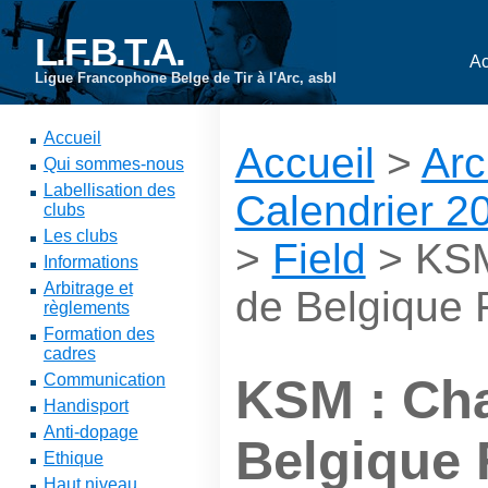
L.F.B.T.A.
Ac
Ligue Francophone Belge de Tir à l'Arc, asbl
Accueil
Accueil
>
Arc
Qui sommes-nous
Labellisation des
Calendrier 2
clubs
Les clubs
>
Field
> KSM
Informations
Arbitrage et
de Belgique 
règlements
Formation des
cadres
Communication
KSM : Ch
Handisport
Anti-dopage
Belgique 
Ethique
Haut niveau