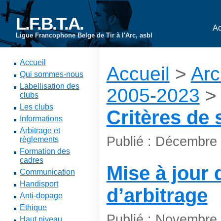
L.F.B.T.A.
Ac
Ligue Francophone Belge de Tir à l'Arc, asbl
Accueil
Accueil
>
Arc
Qui sommes-nous
Labellisation des
2005-2023
>
clubs
Les clubs
Critères de 
Informations
Arbitrage et
Publié : Décembre
règlements
Formation des
cadres
Mise à jour 
Communication
Handisport
d’arbitrage
Anti-dopage
Ethique
Publié : Novembre
Haut niveau