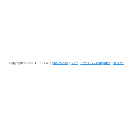
Copyright © 2026 L.F.B.T.A. |
plan du site
|
SPIP
|
Free CSS Templates
|
XHTML