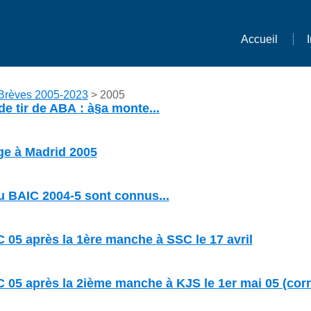
Accueil
Brèves 2005-2023
> 2005
de tir de ABA : à§a monte...
ge à Madrid 2005
u BAIC 2004-5 sont connus...
05 après la 1ère manche à SSC le 17 avril
5 après la 2ième manche à KJS le 1er mai 05 (corri