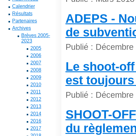
Calendrier
Résultats
ADEPS - No
Partenaires
Archives
de subventi
Brèves 2005-
2023
Publié : Décembre
2005
2006
Le shoot-off
2007
2008
est toujours 
2009
2010
2011
Publié : Décembre
2012
2013
SHOOT-OFF -
2014
2016
du règlemen
2017
2018