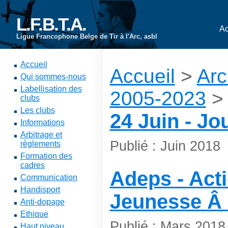
L.F.B.T.A.
Ac
Ligue Francophone Belge de Tir à l'Arc, asbl
Accueil
Accueil
>
Arc
Qui sommes-nous
Labellisation des
2005-2023
>
clubs
Les clubs
24 Juin - Jo
Informations
Arbitrage et
Publié : Juin 2018
règlements
Formation des
cadres
Adeps - Act
Communication
Handisport
Jeunesse Â 
Anti-dopage
Ethique
Publié : Mars 2018
Haut niveau