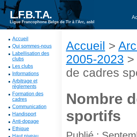
L.F.B.T.A.
Ac
Ligue Francophone Belge de Tir à l'Arc, asbl
Accueil
Accueil
>
Arc
Qui sommes-nous
Labellisation des
2005-2023
clubs
Les clubs
de cadres spo
Informations
Arbitrage et
règlements
Nombre d
Formation des
cadres
Communication
sportifs
Handisport
Anti-dopage
Ethique
Publié : Septe
Haut niveau