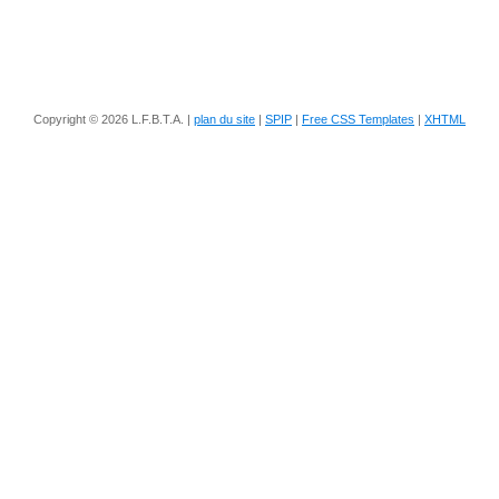
Copyright © 2026 L.F.B.T.A. |
plan du site
|
SPIP
|
Free CSS Templates
|
XHTML