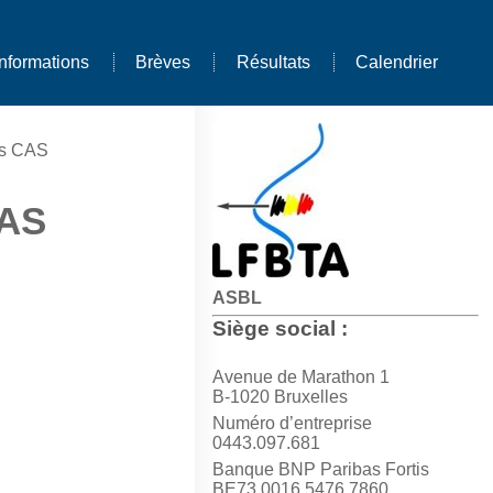
Informations
Brèves
Résultats
Calendrier
ès CAS
CAS
ASBL
Siège social :
Avenue de Marathon 1
B-1020 Bruxelles
Numéro d’entreprise
0443.097.681
Banque BNP Paribas Fortis
BE73 0016 5476 7860