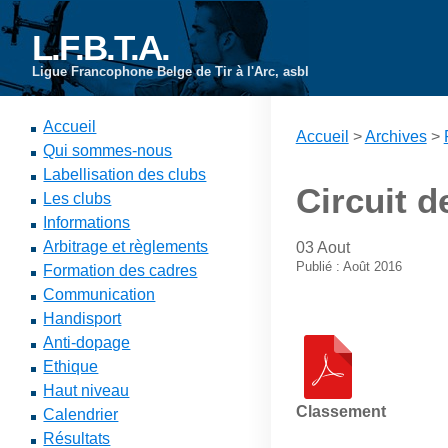
L.F.B.T.A.
Ligue Francophone Belge de Tir à l'Arc, asbl
Accueil
Accueil
>
Archives
>
Qui sommes-nous
Labellisation des clubs
Circuit 
Les clubs
Informations
Arbitrage et règlements
03 Aout
Publié : Août 2016
Formation des cadres
Communication
Handisport
Anti-dopage
Ethique
Haut niveau
Classement
Calendrier
Résultats