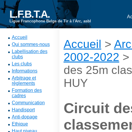
L.F.B.T.A.
Ac
Ligue Francophone Belge de Tir à l'Arc, asbl
Accueil
Accueil
>
Arc
Qui sommes-nous
Labellisation des
2002-2022
clubs
Les clubs
des 25m cla
Informations
Arbitrage et
HUY
règlements
Formation des
cadres
Communication
Circuit d
Handisport
Anti-dopage
classeme
Ethique
Haut niveau